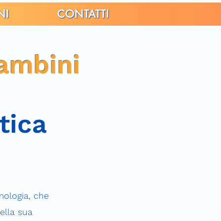
NI
CONTATTI
bambini
tica
mologia, che
ella sua