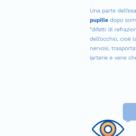
Una parte dell’e
pupille
dopo sommi
“difetti di refraz
dell’occhio, cioè l
nervosi, trasportat
(arterie e vene ch
Simpa
per in