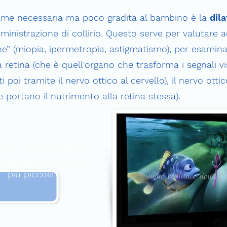
same necessaria ma poco gradita al bambino è la
dil
nistrazione di collirio. Questo serve per valutare 
ione” (miopia, ipermetropia, astigmatismo), per esamina
a retina (che è quell'organo che trasforma i segnali vis
i poi tramite il nervo ottico al cervello), il nervo otti
e portano il nutrimento alla retina stessa).
tici cartoni animati
trattenere i pazienti
più piccoli!