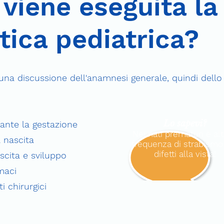
iene eseguita la 
stica pediatrica?
una discussione dell'anamnesi generale, quindi dello 
Lo sapevi?
ante la gestazione
Nei nati prematuri è alt
a nascita
frequenza di strabismo
difetti alla vista!
cita e sviluppo
maci
i chirurgici