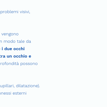
roblemi visivi,
, vengono
 in modo tale da
 i due occhi
tra un occhio e
 profondità possono
pillari, dilatazione).
nessi esterni