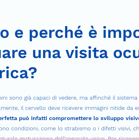
o e perché è impo
uare una visita ocu
rica?
ni sono già capaci di vedere, ma affinché il sistema
amente, il cervello deve ricevere immagini nitide da e
erfetta può infatti compromettere lo sviluppo visi
tono condizioni, come lo strabismo o i difetti visivi,
naturale maturazione dell’apparato visivo. Per riconos