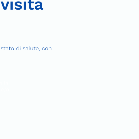
visita
stato di salute, con
a la
 e/o