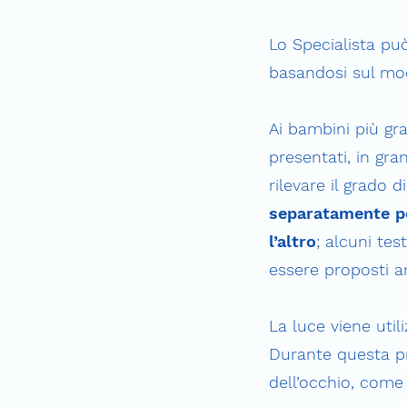
Lo Specialista pu
basandosi sul modo
Ai bambini più gr
presentati, in gr
rilevare il grado 
separatamente po
l’altro
; alcuni te
essere proposti a
La luce viene utili
Durante questa pr
dell’occhio, come 