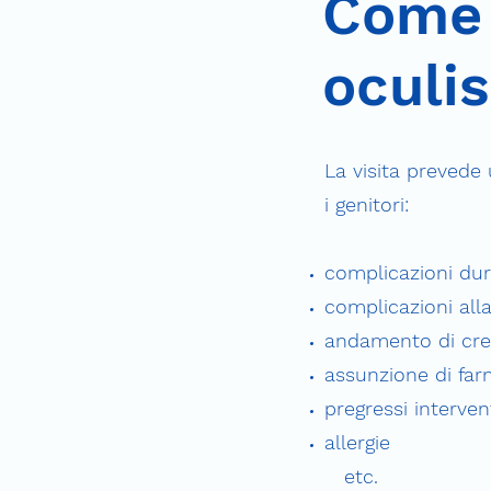
Come v
oculi
La visita prevede 
i genitori:
complicazioni dur
complicazioni all
andamento di cres
assunzione di far
pregressi intervent
allergie
etc.