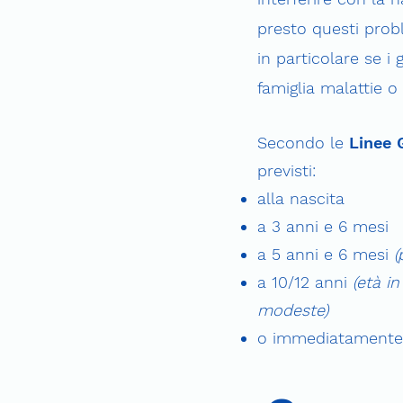
presto questi prob
in particolare se i
famiglia malattie o
S
econdo le
Linee 
previsti:
alla nascita
a 3 anni e 6 mesi
a 5 anni e 6 mesi
(
a 10/12 anni
(età i
modeste)
o immediatamente s