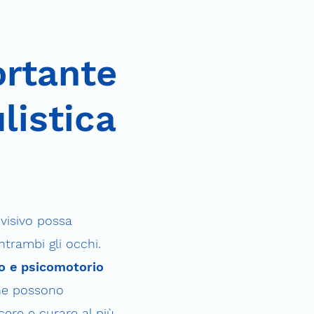
rtante
listica
 visivo possa
ntrambi gli occhi.
vo e psicomotorio
 che possono
cere e curare al più