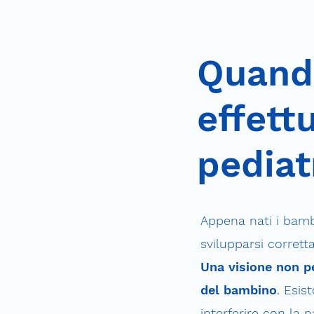
Quand
effett
pediat
Appena nati i bambi
svilupparsi corrett
Una visione non p
del bambino
. Esis
interferire con la 