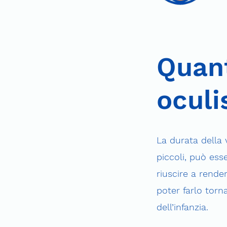
Quant
oculi
La durata della 
piccoli, può ess
riuscire a render
poter farlo torn
dell’infanzia.